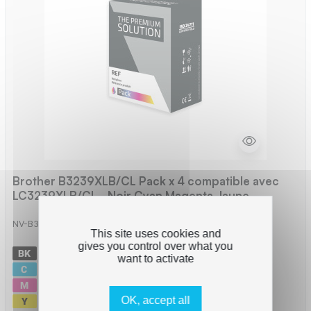
Brother B3239XLB/CL Pack x 4 compatible avec
LC3239XLB/CL - Noir Cyan Magenta Jaune
NV-B3239XLB/CL
This site uses cookies and
gives you control over what you
-
6000 pages
want to activate
-
5000 pages
-
5000 pages
-
5000 pages
OK, accept all