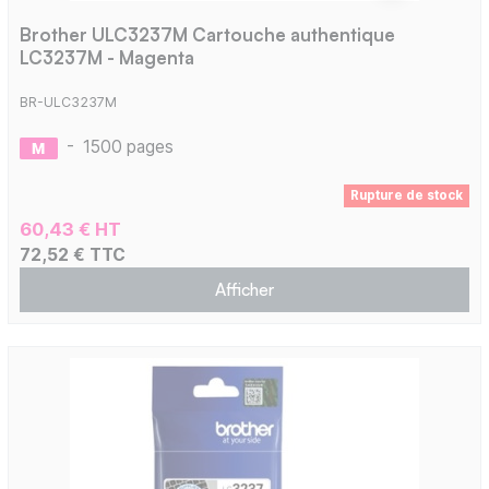
Brother ULC3237M Cartouche authentique
LC3237M - Magenta
BR-ULC3237M
-
1500 pages
Rupture de stock
60,43 € HT
72,52 € TTC
Afficher