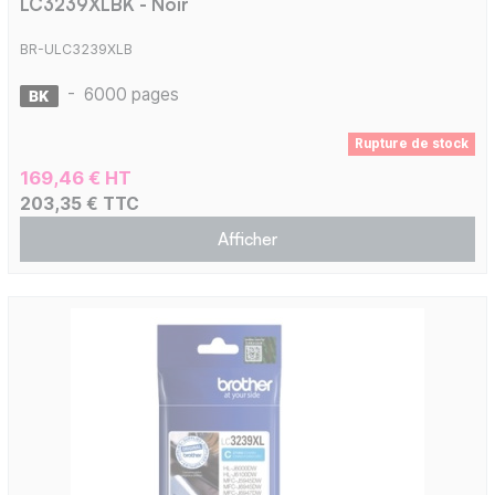
LC3239XLBK - Noir
BR-ULC3239XLB
-
6000 pages
Rupture de stock
169,46 € HT
203,35 € TTC
Afficher