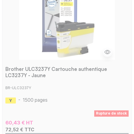
Brother ULC3237Y Cartouche authentique
LC3237Y - Jaune
BR-ULC3237Y
-
1500 pages
Rupture de stock
60,43 € HT
72,52 € TTC