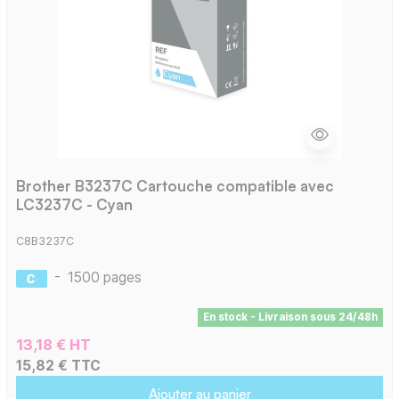
Brother B3237C Cartouche compatible avec
LC3237C - Cyan
C8B3237C
-
1500 pages
En stock - Livraison sous 24/48h
13,18 € HT
15,82 € TTC
Ajouter au panier