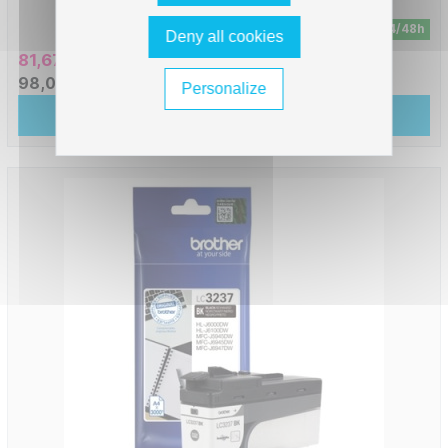
En stock - Livraison sous 24/48h
Deny all cookies
81,67 € HT
98,00 € TTC
Personalize
Ajouter au panier