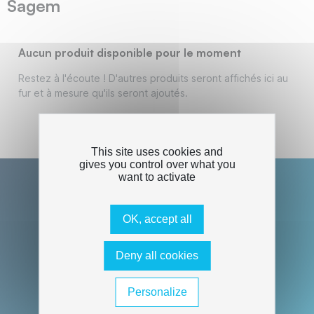
Sagem
Aucun produit disponible pour le moment
Restez à l'écoute ! D'autres produits seront affichés ici au
fur et à mesure qu'ils seront ajoutés.
This site uses cookies and
gives you control over what you
want to activate
Jusqu'à 70% d'économies et
remplissage maximum !
OK, accept all
Service client 07 86 00 58 07 du
Lundi au Vendredi de 10H à 18H
Deny all cookies
Livraison en 24/48H, gratuite à
Personalize
partir de 29€ HT