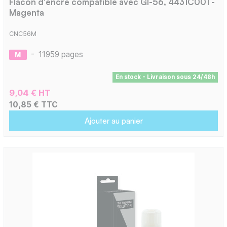
Flacon d'encre compatible avec GI-56, 4431C001 -
Magenta
CNC56M
-
11959 pages
En stock - Livraison sous 24/48h
9,04 € HT
10,85 € TTC
Ajouter au panier