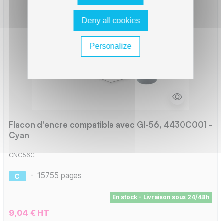
Deny all cookies
Personalize
Flacon d'encre compatible avec GI-56, 4430C001 -
Cyan
CNC56C
-
15755 pages
En stock - Livraison sous 24/48h
9,04 € HT