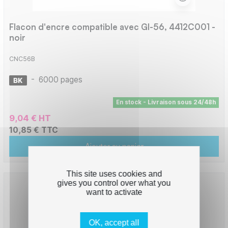
Flacon d'encre compatible avec GI-56, 4412C001 -
noir
CNC56B
-
6000 pages
En stock - Livraison sous 24/48h
9,04 € HT
10,85 € TTC
Ajouter au panier
This site uses cookies and
gives you control over what you
want to activate
OK, accept all