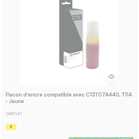
Flacon d'encre compatible avec C13T07A440, T114
- Jaune
CNE114Y