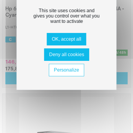
Hp 644A - Toner compatible avec Q6461A, 644A -
This site uses cookies and
Cyan
gives you control over what you
want to activate
L1-HT644C_
-
12000 pages
OK, accept all
En stock - Livraison sous 24/48h
Deny all cookies
146,56 € HT
175,88 € TTC
Personalize
Ajouter au panier