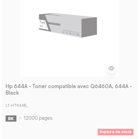
Hp 644A - Toner compatible avec Q6460A, 644A -
Black
L1-HT644B_
-
12000 pages
Rupture de stock