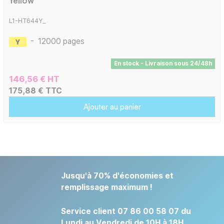
Yellow
L1-HT644Y_
-
12000 pages
En stock - Livraison sous 24/48h
146,56 € HT
175,88 € TTC
Ajouter au panier
Jusqu'à 70% d'économies et
remplissage maximum !
Service client 07 86 00 58 07 du
Lundi au Vendredi de 10H à 18H