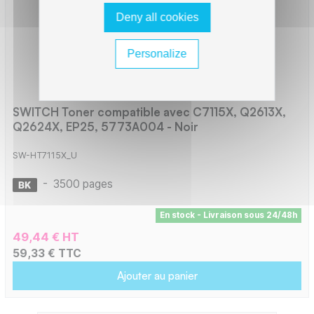
Deny all cookies
Personalize
SWITCH Toner compatible avec C7115X, Q2613X,
Q2624X, EP25, 5773A004 - Noir
SW-HT7115X_U
-
3500 pages
En stock - Livraison sous 24/48h
49,44 € HT
59,33 € TTC
Ajouter au panier