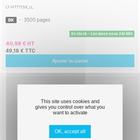
L1-HT7115X_U_
-
3500 pages
En stock - Livraison sous 24/48h
40,98 € HT
49,18 € TTC
Ajouter au panier
This site uses cookies and
gives you control over what you
want to activate
OK, accept all