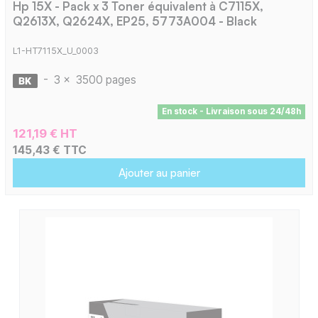
Hp 15X - Pack x 3 Toner équivalent à C7115X,
Q2613X, Q2624X, EP25, 5773A004 - Black
L1-HT7115X_U_0003
-
3 x
3500 pages
En stock - Livraison sous 24/48h
121,19 € HT
145,43 € TTC
Ajouter au panier