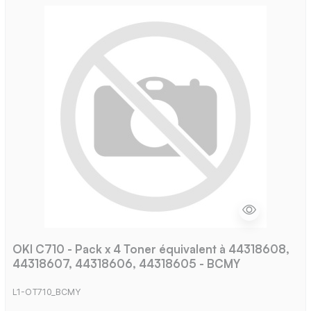
OKI C710 - Pack x 4 Toner équivalent à 44318608,
44318607, 44318606, 44318605 - BCMY
L1-OT710_BCMY