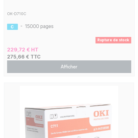
OK-D710C
-
15000 pages
Rupture de stock
229,72 € HT
275,66 € TTC
Afficher