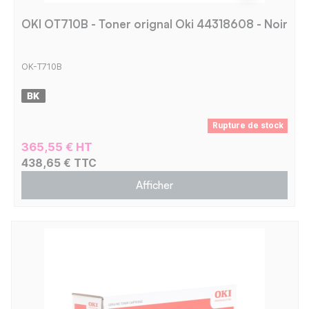
OKI OT710B - Toner orignal Oki 44318608 - Noir
OK-T710B
Rupture de stock
365,55 € HT
438,65 € TTC
Afficher