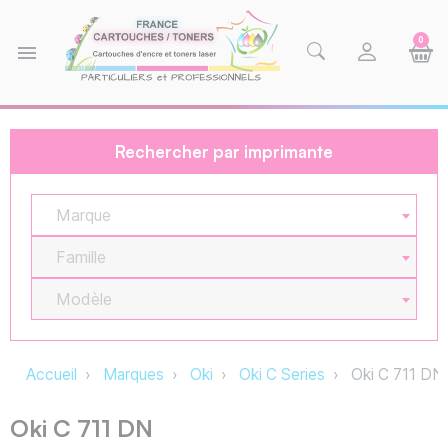
0
menu
Rechercher par imprimante
Marque
Famille
Modèle
Accueil
Marques
Oki
Oki C Series
Oki C 711 DN
Oki C 711 DN