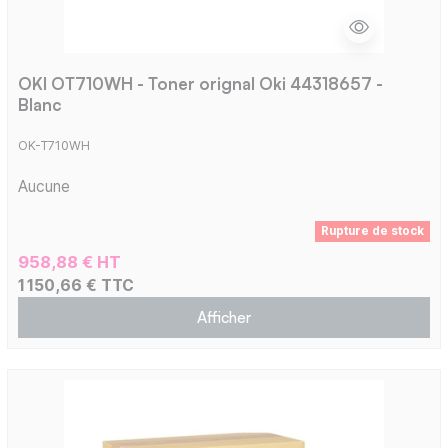
OKI OT710WH - Toner orignal Oki 44318657 -
Blanc
OK-T710WH
Aucune
Rupture de stock
958,88 € HT
1 150,66 € TTC
Afficher