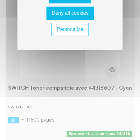
Deny all cookies
Personalize
SWITCH Toner compatible avec 44318607 - Cyan
SW-OT710C
-
11500 pages
En stock - Livraison sous 24/48h