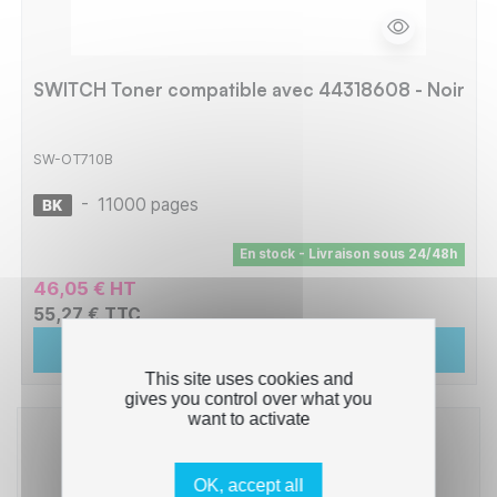
SWITCH Toner compatible avec 44318608 - Noir
SW-OT710B
-
11000 pages
En stock - Livraison sous 24/48h
46,05 € HT
55,27 € TTC
Ajouter au panier
This site uses cookies and
gives you control over what you
want to activate
OK, accept all