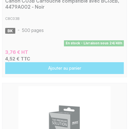
Canon C03B Cartouche compatible avec BCI3EB,
4479A002 - Noir
C8C03B
-
500 pages
En stock - Livraison sous 24/48h
3,76 € HT
4,52 € TTC
Ajouter au panier