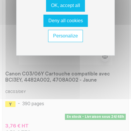
OK, accept all
Deny all cookies
Personalize
Canon C03/06Y Cartouche compatible avec
BCI3EY, 4482A002, 4708A002 - Jaune
C8C03/06Y
-
390 pages
En stock - Livraison sous 24/48h
3,76 € HT