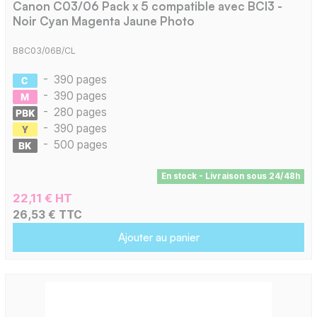
Canon C03/06 Pack x 5 compatible avec BCI3 -
Noir Cyan Magenta Jaune Photo
B8C03/06B/CL
-
390 pages
-
390 pages
-
280 pages
-
390 pages
-
500 pages
En stock - Livraison sous 24/48h
22,11 € HT
26,53 € TTC
Ajouter au panier