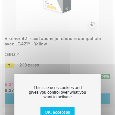
Brother 421 - cartouche jet d'encre compatible
avec LC421Y - Yellow
C8B421Y
-
200 pages
En stock - Livraison sous 24/48h
5,31 € HT
This site uses cookies and
6,37 € TTC
gives you control over what you
want to activate
Ajouter au panier
OK, accept all