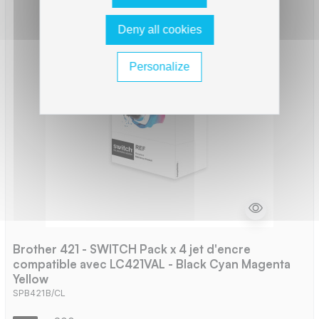
Deny all cookies
Personalize
Brother 421 - SWITCH Pack x 4 jet d'encre
compatible avec LC421VAL - Black Cyan Magenta
Yellow
SPB421B/CL