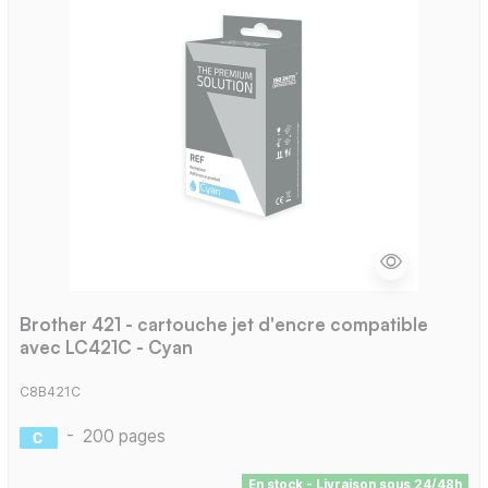
Brother 421 - cartouche jet d'encre compatible
avec LC421C - Cyan
C8B421C
-
200 pages
En stock - Livraison sous 24/48h