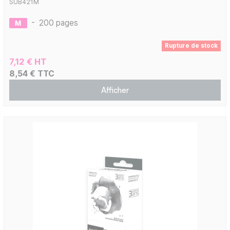
SUB421M
-
200 pages
Rupture de stock
7,12 € HT
8,54 € TTC
Afficher