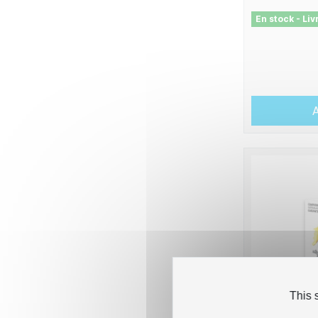
En stock - Li
A
This 