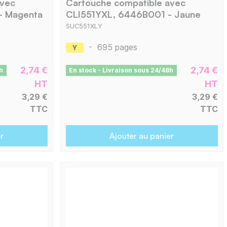
avec
Cartouche compatible avec
- Magenta
CLI551YXL, 6446B001 - Jaune
SUC551XLY
-
695 pages
2,74 €
2,74 €
h
En stock - Livraison sous 24/48h
HT
HT
3,29 €
3,29 €
TTC
TTC
r
Ajouter au panier