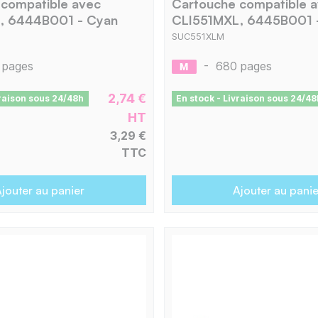
 compatible avec
Cartouche compatible 
, 6444B001 - Cyan
CLI551MXL, 6445B001 
SUC551XLM
 pages
-
680 pages
2,74 €
vraison sous 24/48h
En stock - Livraison sous 24/48
HT
3,29 €
TTC
jouter au panier
Ajouter au panie