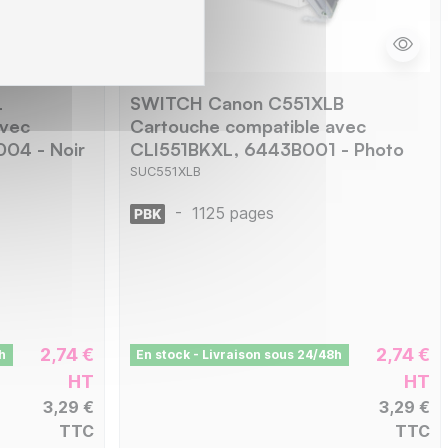
L
SWITCH Canon C551XLB
avec
Cartouche compatible avec
04 - Noir
CLI551BKXL, 6443B001 - Photo
Noir
SUC551XLB
-
1125 pages
2,74 €
2,74 €
h
En stock - Livraison sous 24/48h
HT
HT
3,29 €
3,29 €
TTC
TTC