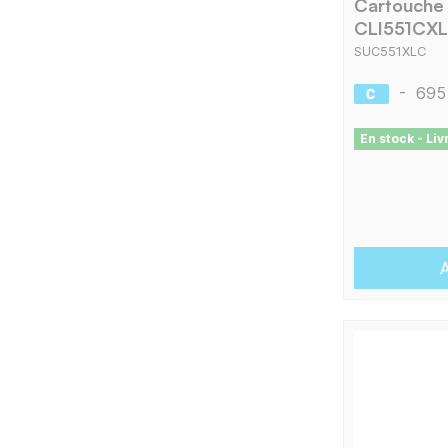
Cartouche
CLI551CXL
SUC551XLC
-
695
En stock - Li
A