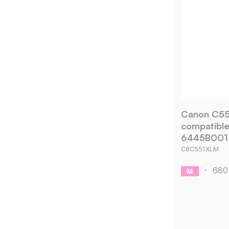
Canon C55
compatibl
6445B001 
C8C551XLM
-
680