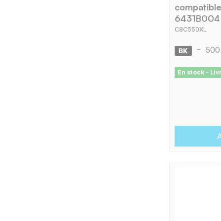
compatibl
6431B004 
C8C550XL
-
500
En stock - Li
A