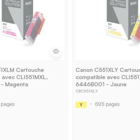
1XLM Cartouche
Canon C551XLY Cartou
e avec CLI551MXL,
compatible avec CLI55
- Magenta
6446B001 - Jaune
C8C551XLY
 pages
-
695 pages