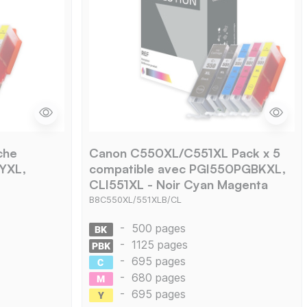
che
Canon C550XL/C551XL Pack x 5
1YXL,
compatible avec PGI550PGBKXL,
CLI551XL - Noir Cyan Magenta
Jaune Photo
B8C550XL/551XLB/CL
-
500 pages
-
1125 pages
-
695 pages
-
680 pages
-
695 pages