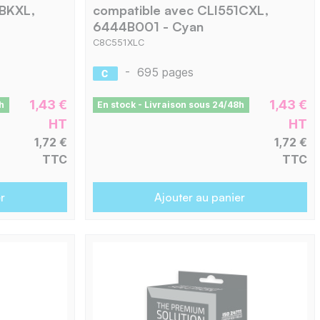
1BKXL,
compatible avec CLI551CXL,
6444B001 - Cyan
C8C551XLC
-
695 pages
1,43 €
1,43 €
h
En stock - Livraison sous 24/48h
HT
HT
1,72 €
1,72 €
TTC
TTC
r
Ajouter au panier