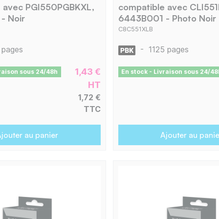
e avec PGI550PGBKXL,
compatible avec CLI55
- Noir
6443B001 - Photo Noir
C8C551XLB
 pages
-
1125 pages
1,43 €
vraison sous 24/48h
En stock - Livraison sous 24/48
HT
1,72 €
TTC
jouter au panier
Ajouter au panie