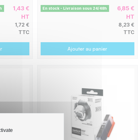
1,43 €
6,85 €
h
En stock - Livraison sous 24/48h
HT
HT
1,72 €
8,23 €
TTC
TTC
r
Ajouter au panier
tivate