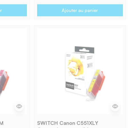
r
Ajouter au panier
LM
SWITCH Canon C551XLY