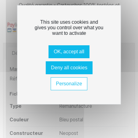
Qualité garantie - Cartouches 100% testées et
compatibles
This site uses cookies and
gives you control over what you
want to activate
OK, accept all
Détails du produit
Imprimantes compatibles
Deny all cookies
Marque
The Premium Solution
Référence
CNN-IS280_FR
Personalize
Fiche technique
Type
Remanufacturé
Couleur
Bleu postal
Constructeur
Neopost