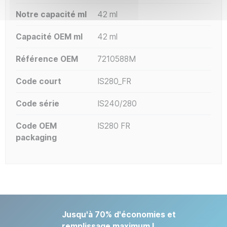
Notre capacité ml
42 ml
Capacité OEM ml
42 ml
Référence OEM
7210588M
Code court
IS280_FR
Code série
IS240/280
Code OEM
IS280 FR
packaging
Jusqu'à 70% d'économies et
remplissage maximum !