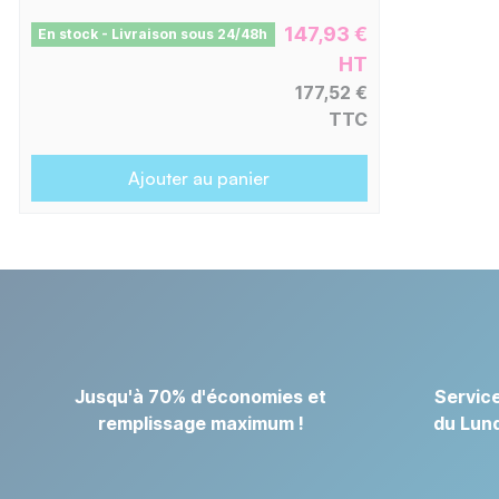
147,93 €
En stock - Livraison sous 24/48h
HT
177,52 €
TTC
Ajouter au panier
Jusqu'à 70% d'économies et
Service
remplissage maximum !
du Lund