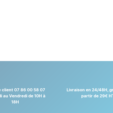
 client 07 86 00 58 07
Livraison en 24/48H, gr
i au Vendredi de 10H à
partir de 29€ H
18H