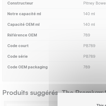
Constructeur
Pitney Bowe
Notre capacité ml
140 ml
Capacité OEM ml
140 ml
Référence OEM
789
Code court
PB789
Code série
PB789
Code OEM packaging
789
Produits suggérés The Premium 
This 