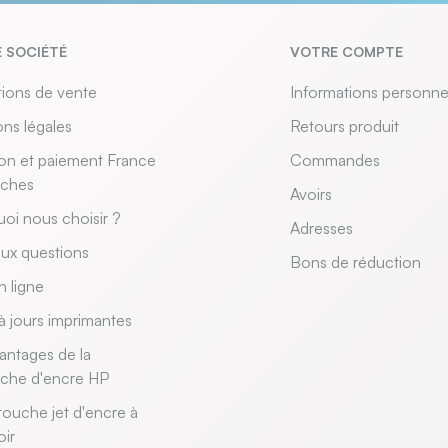
 SOCIÉTÉ
VOTRE COMPTE
ions de vente
Informations personne
ns légales
Retours produit
son et paiement France
Commandes
uches
Avoirs
oi nous choisir ?
Adresses
aux questions
Bons de réduction
n ligne
à jours imprimantes
antages de la
uche d'encre HP
touche jet d'encre à
oir