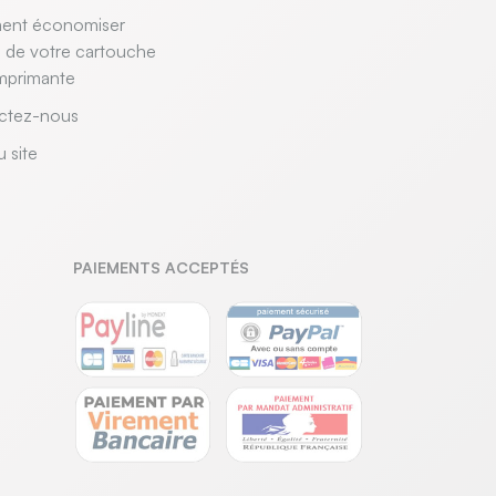
nt économiser
e de votre cartouche
mprimante
ctez-nous
u site
PAIEMENTS ACCEPTÉS