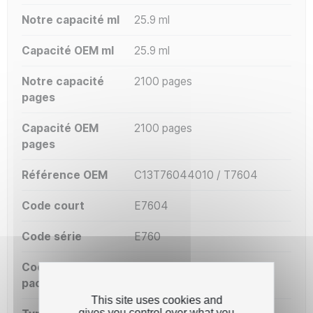
Notre capacité ml
25.9 ml
Capacité OEM ml
25.9 ml
Notre capacité
2100 pages
pages
Capacité OEM
2100 pages
pages
Référence OEM
C13T76044010 / T7604
Code court
E7604
Code série
E760
Code OEM
7604
packaging
This site uses cookies and
gives you control over what you