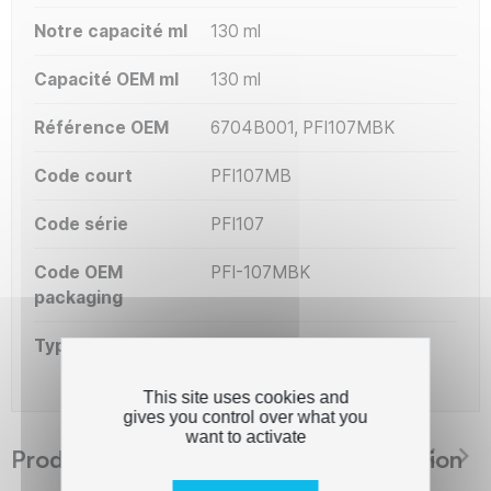
Notre capacité ml
130 ml
Capacité OEM ml
130 ml
Référence OEM
6704B001, PFI107MBK
Code court
PFI107MB
Code série
PFI107
Code OEM
PFI-107MBK
packaging
Type de capacité
Standard
This site uses cookies and
gives you control over what you
want to activate
Produits suggérés The Premium Solution