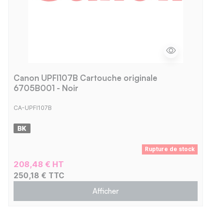
Canon UPFI107B Cartouche originale
6705B001 - Noir
CA-UPFI107B
Rupture de stock
208,48 € HT
250,18 € TTC
Afficher