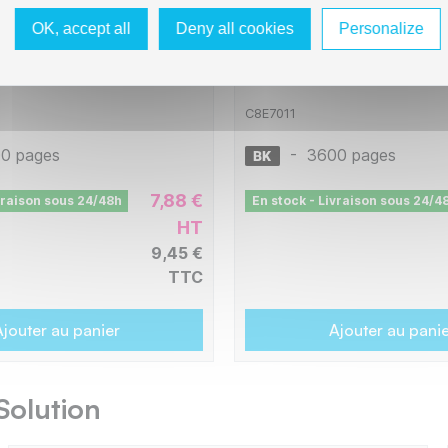
OK, accept all
Deny all cookies
Personalize
 compatible avec
Cartouche compatible 
4010 - Cyan
C13T70114010 - noir
C8E7011
0 pages
-
3600 pages
7,88 €
vraison sous 24/48h
En stock - Livraison sous 24/4
HT
9,45 €
TTC
jouter au panier
Ajouter au pani
Solution