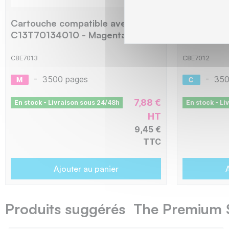
Cartouche compatible avec
Cartouche
C13T70134010 - Magenta
C13T7012
C8E7013
C8E7012
-
3500 pages
-
350
7,88 €
En stock - Livraison sous 24/48h
En stock - Li
HT
9,45 €
TTC
Ajouter au panier
A
Produits suggérés The Premium 