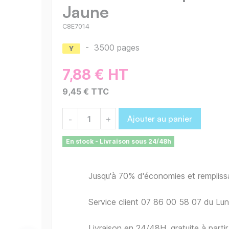
Jaune
C8E7014
-
3500 pages
7,88 € HT
9,45 € TTC
Ajouter au panier
-
+
En stock - Livraison sous 24/48h
Jusqu'à 70% d'économies et remplis
Service client 07 86 00 58 07 du Lu
Livraison en 24/48H, gratuite à part