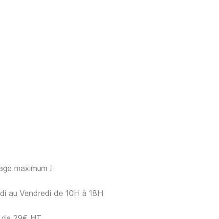
sage maximum !
ndi au Vendredi de 10H à 18H
ir de 29€ HT