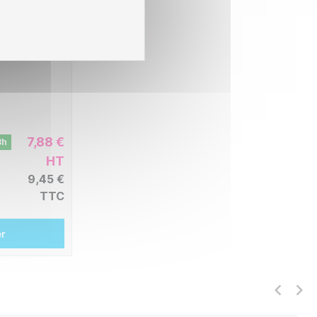
avec
7,88 €
8h
HT
9,45 €
TTC
er