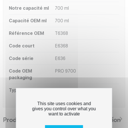
Notre capacité ml
700 ml
Capacité OEM ml
700 ml
Référence OEM
T6368
Code court
E6368
Code série
E636
Code OEM
PRO 9700
packaging
Type de capacité
Standard
This site uses cookies and
gives you control over what you
want to activate
Produits suggérés The Premium Solution