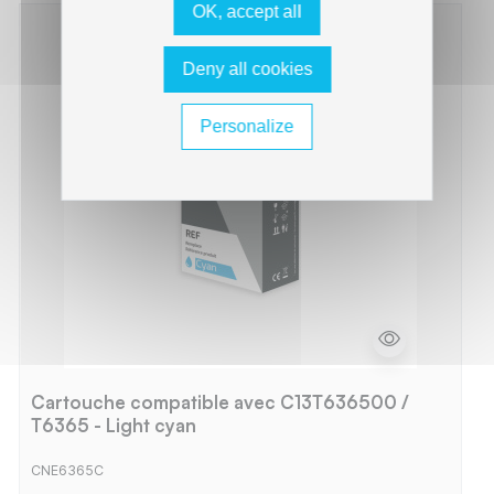
OK, accept all
Deny all cookies
Personalize
Cartouche compatible avec C13T636500 /
T6365 - Light cyan
CNE6365C