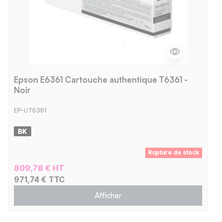
Epson E6361 Cartouche authentique T6361 -
Noir
EP-UT6361
Rupture de stock
809,78 € HT
971,74 € TTC
Afficher