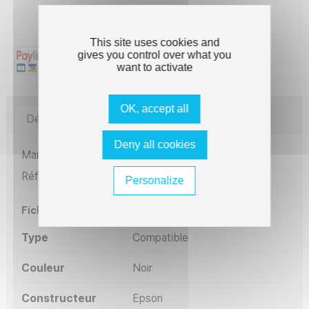
Qualité garantie - Cartouches 100% testées et
compatibles
This site uses cookies and
gives you control over what you
want to activate
OK, accept all
Détails du produit
Imprimantes compatibles
Deny all cookies
Marque
The Premium Solution
Référence
RMELQ350
Personalize
Fiche technique
Type
Compatible
Couleur
Noir
Constructeur
Epson