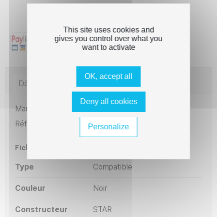
Qualité garantie - Cartouches 100% testées et
compatibles
This site uses cookies and
gives you control over what you
want to activate
OK, accept all
Détails du produit
Imprimantes compatibles
Deny all cookies
Marque
The Premium Solution
Référence
RMSTSP300N
Personalize
Fiche technique
Type
Compatible
Couleur
Noir
Constructeur
STAR