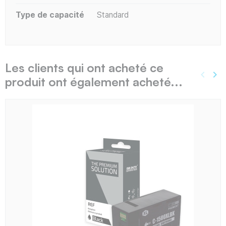
Type de capacité
Standard
Les clients qui ont acheté ce
keyboard_arrow_left
keyboard_arrow_right
produit ont également acheté...
Précé
Sui