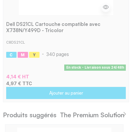
Dell DS21CL Cartouche compatible avec
X738N/Y499D - Tricolor
C8DS21CL
-
340 pages
En stock - Livraison sous 24/48h
4,14 € HT
4,97 € TTC
Ajouter au panier
Produits suggérés The Premium Solution