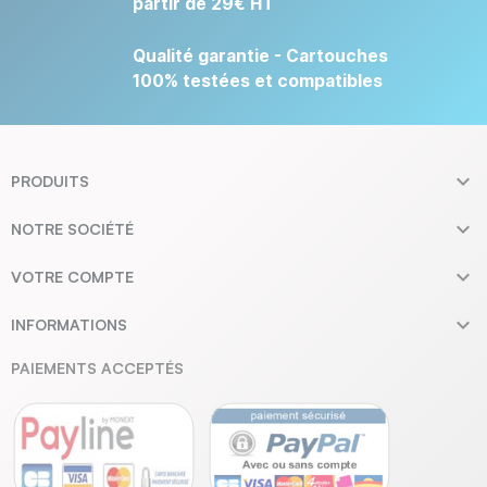
partir de 29€ HT
Qualité garantie - Cartouches
100% testées et compatibles

PRODUITS

NOTRE SOCIÉTÉ

VOTRE COMPTE

INFORMATIONS
PAIEMENTS ACCEPTÉS