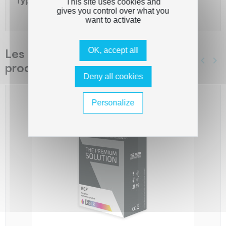
Type de capacité
Standard
This site uses cookies and
gives you control over what you
want to activate
OK, accept all
Les clients qui ont acheté ce
keyboard_arrow_left
keyboard_arrow_right
produit ont également acheté...
Précé
Sui
Deny all cookies
Personalize