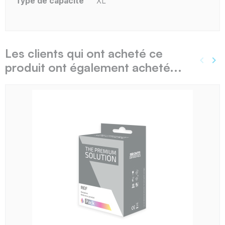
Type de capacité
XL
Les clients qui ont acheté ce
keyboard_arrow_left
keyboard_arrow_right
produit ont également acheté...
Précé
Sui