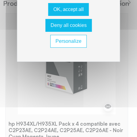
Produits suggérés The Premium Solution
OK, accept all
Deny all cookies
Personalize
hp H934XL/H935XL Pack x 4 compatible avec
C2P23AE, C2P24AE, C2P25AE, C2P26AE - Noir
Cyan Magenta Jaune