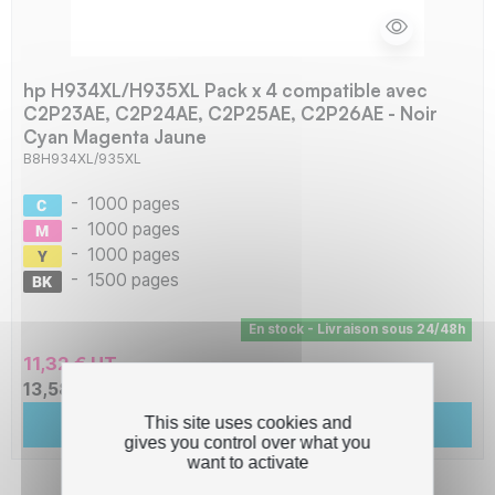
hp H934XL/H935XL Pack x 4 compatible avec
C2P23AE, C2P24AE, C2P25AE, C2P26AE - Noir
Cyan Magenta Jaune
B8H934XL/935XL
-
1000 pages
-
1000 pages
-
1000 pages
-
1500 pages
En stock - Livraison sous 24/48h
11,32 € HT
13,58 € TTC
This site uses cookies and
Ajouter au panier
gives you control over what you
want to activate