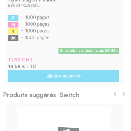
B8H934XL/935XL
-
1000 pages
-
1000 pages
-
1000 pages
-
1500 pages
En stock - Livraison sous 24/48h
11,32 € HT
13,58 € TTC
Ajouter au panier
Produits suggérés Switch