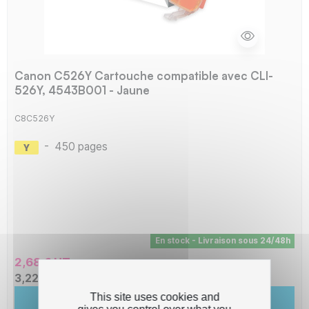
Canon C526Y Cartouche compatible avec CLI-
526Y, 4543B001 - Jaune
C8C526Y
-
450 pages
En stock - Livraison sous 24/48h
2,68 € HT
3,22 € TTC
This site uses cookies and
Ajouter au panier