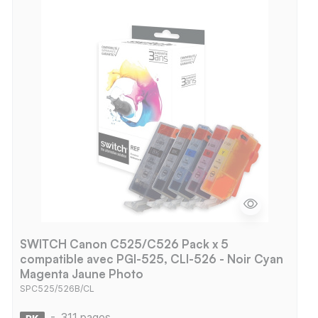
SWITCH Canon C525/C526 Pack x 5
compatible avec PGI-525, CLI-526 - Noir Cyan
Magenta Jaune Photo
SPC525/526B/CL
-
311 pages