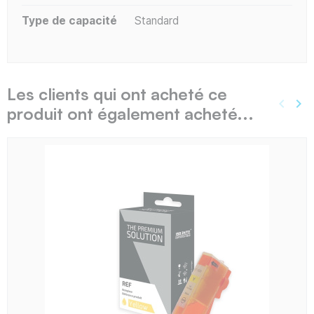
Type de capacité
Standard
Les clients qui ont acheté ce
keyboard_arrow_left
keyboard_arrow_right
produit ont également acheté...
Précé
Sui