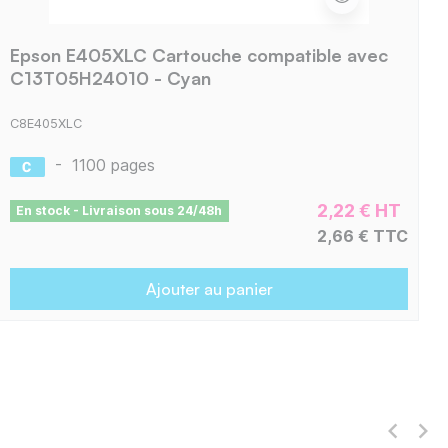
Epson E405XLC Cartouche compatible avec
C13T05H24010 - Cyan
C8E405XLC
-
1100 pages
2,22 € HT
En stock - Livraison sous 24/48h
2,66 € TTC
Ajouter au panier