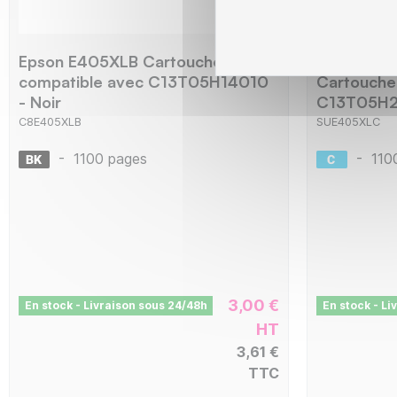
Epson E405XLB Cartouche
SWITCH E
compatible avec C13T05H14010
Cartouche
- Noir
C13T05H2
C8E405XLB
SUE405XLC
-
1100 pages
-
110
3,00 €
En stock - Livraison sous 24/48h
En stock - Li
HT
3,61 €
TTC