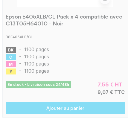
Epson E405XLB/CL Pack x 4 compatible avec
C13T05H64010 - Noir
B8E405XLB/CL
-
1100 pages
-
1100 pages
-
1100 pages
-
1100 pages
7,55 € HT
En stock - Livraison sous 24/48h
9,07 € TTC
Ajouter au panier