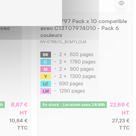
XL
Epson E797 Pack x 10 compatible
avec
avec C13T07974010 - Pack 6
couleurs
NV-E79B/CL_BCMYLCLM
-
2 x
620 pages
-
2 x
1780 pages
-
2 x
900 pages
-
2 x
1300 pages
-
690 pages
-
1290 pages
8,87 €
22,69 €
8h
En stock - Livraison sous 24/48h
HT
HT
10,64 €
27,23 €
TTC
TTC