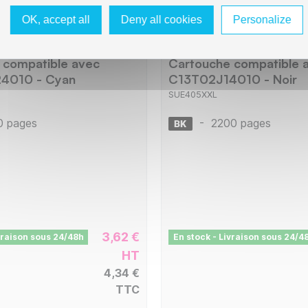
OK, accept all
Deny all cookies
Personalize
pson E405XLC
SWITCH Epson E405X
 compatible avec
Cartouche compatible 
4010 - Cyan
C13T02J14010 - Noir
SUE405XXL
0 pages
-
2200 pages
3,62 €
vraison sous 24/48h
En stock - Livraison sous 24/4
HT
4,34 €
TTC