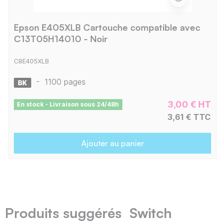
Epson E405XLB Cartouche compatible avec
C13T05H14010 - Noir
C8E405XLB
-
1100 pages
3,00 € HT
En stock - Livraison sous 24/48h
3,61 € TTC
Ajouter au panier
Produits suggérés Switch