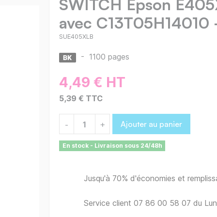
SWITCH Epson E405X
avec C13T05H14010 -
SUE405XLB
-
1100 pages
4,49 € HT
5,39 € TTC
Ajouter au panier
-
+
En stock - Livraison sous 24/48h
Jusqu'à 70% d'économies et remplis
Service client 07 86 00 58 07 du Lu