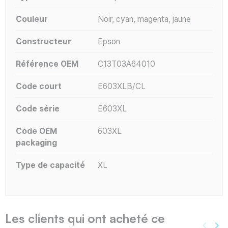
Couleur
Noir, cyan, magenta, jaune
Constructeur
Epson
Référence OEM
C13T03A64010
Code court
E603XLB/CL
Code série
E603XL
Code OEM
603XL
packaging
Type de capacité
XL
Les clients qui ont acheté ce
keyboard_arrow_left
keyboard_arrow_right