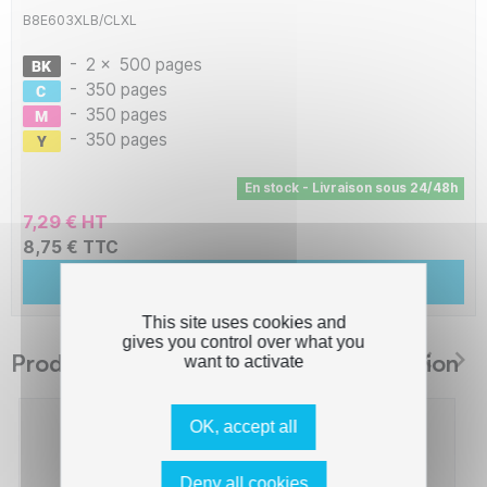
B8E603XLB/CLXL
-
2 x
500 pages
-
350 pages
-
350 pages
-
350 pages
En stock - Livraison sous 24/48h
7,29 € HT
8,75 € TTC
Ajouter au panier
This site uses cookies and
gives you control over what you
Produits suggérés The Premium Solution
want to activate
OK, accept all
Deny all cookies