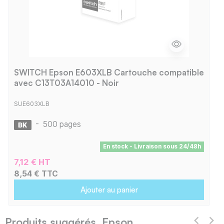
SWITCH Epson E603XLB Cartouche compatible
avec C13T03A14010 - Noir
SUE603XLB
-
500 pages
En stock - Livraison sous 24/48h
7,12 € HT
8,54 € TTC
Ajouter au panier
Produits suggérés Epson