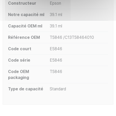
Constructeur
Epson
Notre capacité ml
39.1 ml
Capacité OEM ml
39.1 ml
Référence OEM
T5846 /C13T58464010
Code court
E5846
Code série
E5846
Code OEM
T5846
packaging
Type de capacité
Standard