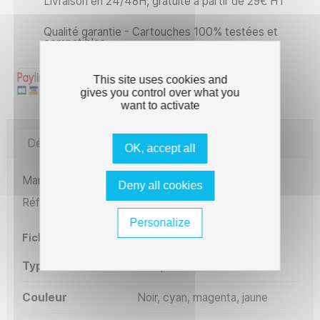
Livraison en 24/48H, gratuite à partir de 29€ HT
Qualité garantie - Cartouches 100% testées et
compatibles
This site uses cookies and
gives you control over what you
want to activate
Détails du produit
Imprimantes compatibles
OK, accept all
Marque
The Premium Solution
Deny all cookies
Référence
C8E5846
Personalize
Fiche technique
Type
Compatible
Couleur
Noir, cyan, magenta, jaune