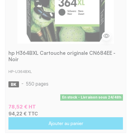
hp H364BXL Cartouche originale CN684EE -
Noir
HP-U364BXL
-
550 pages
En stock - Livraison sous 24/48h
78,52 € HT
94,22 € TTC
Ajouter au panier