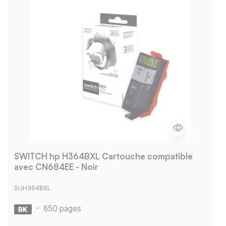
SWITCH hp H364BXL Cartouche compatible
avec CN684EE - Noir
SUH364BXL
-
650 pages