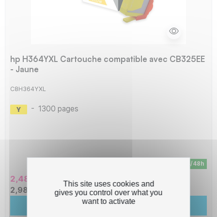
hp H364YXL Cartouche compatible avec CB325EE
- Jaune
C8H364YXL
-
1300 pages
En stock - Livraison sous 24/48h
2,48 € HT
This site uses cookies and
2,98 € TTC
gives you control over what you
want to activate
Ajouter au panier