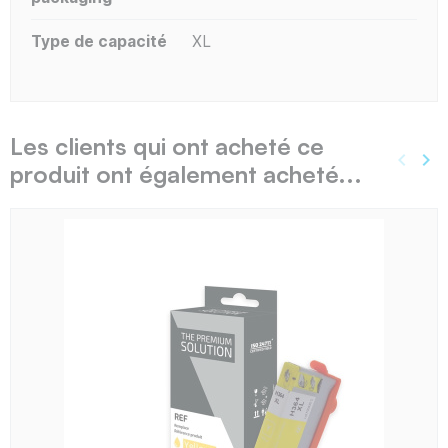
Type de capacité
XL
Les clients qui ont acheté ce
keyboard_arrow_left
keyboard_arrow_right
produit ont également acheté...
Précé
Sui