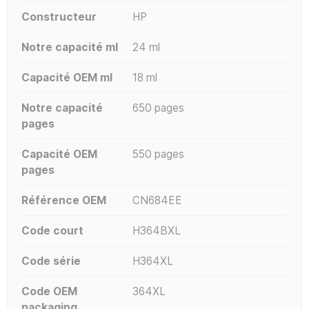
Constructeur
HP
Notre capacité ml
24 ml
Capacité OEM ml
18 ml
Notre capacité
650 pages
pages
Capacité OEM
550 pages
pages
Référence OEM
CN684EE
Code court
H364BXL
Code série
H364XL
Code OEM
364XL
packaging