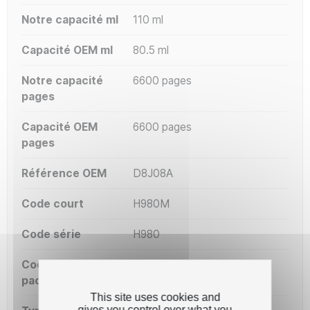
Notre capacité ml
110 ml
Capacité OEM ml
80.5 ml
Notre capacité
6600 pages
pages
Capacité OEM
6600 pages
pages
Référence OEM
D8J08A
Code court
H980M
Code série
H980
Code OEM
980M
packaging
This site uses cookies and
gives you control over what you