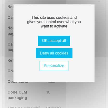
Notre capacité ml
15 ml
Capacité OEM ml
15 ml
This site uses cookies and
gives you control over what you
want to activate
Notre capacité
425 pages
pages
OK, accept all
Capacité OEM
425 pages
pages
Deny all cookies
Référence OEM
K8965
Personalize
Code court
K8965
Code série
K896
Code OEM
10
packaging