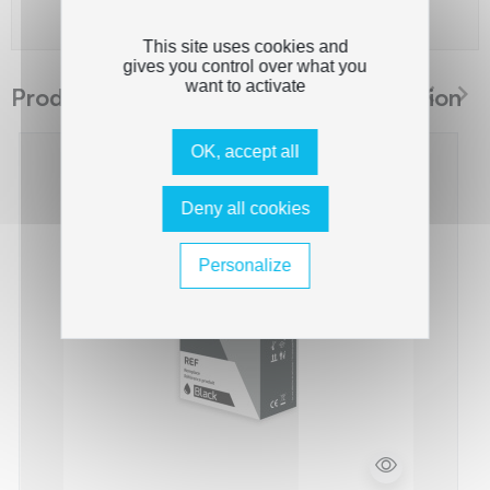
This site uses cookies and
gives you control over what you
want to activate
Produits suggérés The Premium Solution
OK, accept all
Deny all cookies
Personalize