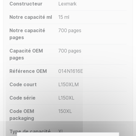
Constructeur
Lexmark
Notre capacité ml
15 ml
Notre capacité
700 pages
pages
Capacité OEM
700 pages
pages
Référence OEM
014N1616E
Code court
L150XLM
Code série
L150XL
Code OEM
150XL
packaging
Type de capacité
XL