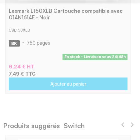
Lexmark L150XLB Cartouche compatible avec
014N1614E - Noir
C8L150XLB
-
750 pages
En stock - Livraison sous 24/48h
6,24 € HT
7,49 € TTC
Ajouter au panier
Produits suggérés Switch