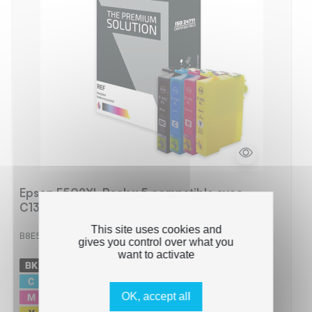
Epson E502XL Pack x 5 compatible avec
C13T02W64010 - Noir Cyan Magenta Jaune
This site uses cookies and
B8E502XLB/CL
gives you control over what you
want to activate
-
2 x
550 pages
-
470 pages
-
470 pages
OK, accept all