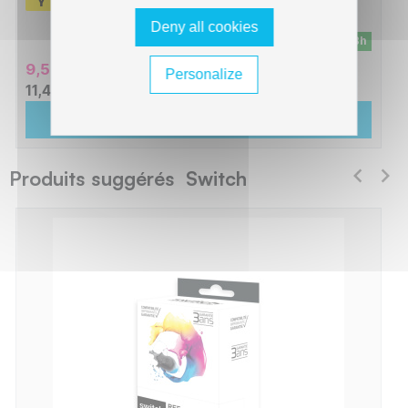
-
470 pages
Deny all cookies
En stock - Livraison sous 24/48h
9,51 € HT
Personalize
11,41 € TTC
Ajouter au panier
Produits suggérés Switch