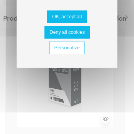
OK, accept all
Produits suggérés The Premium Solution
Deny all cookies
Personalize