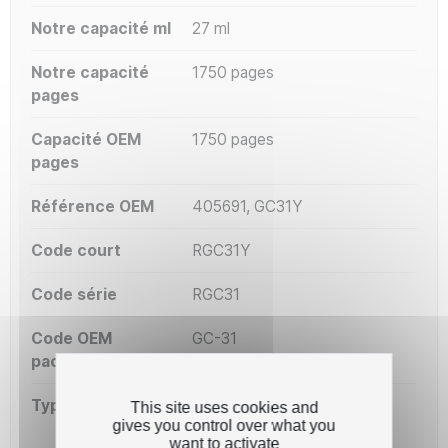
Notre capacité ml
27 ml
Notre capacité
1750 pages
pages
Capacité OEM
1750 pages
pages
Référence OEM
405691, GC31Y
Code court
RGC31Y
Code série
RGC31
Code OEM
GC-31
packaging
Type de capacité
Standard
This site uses cookies and
gives you control over what you
want to activate