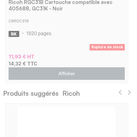
Ricoh RGC31B Cartouche compatible avec
405688, GC31K - Noir
C8RGC31B
-
1920 pages
Rupture de stock
11,93 € HT
14,32 € TTC
Afficher
Produits suggérés Ricoh