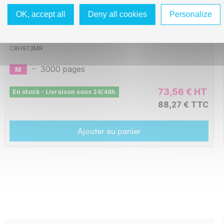
Hp 913 - cartouche reman jet d'encre AF
OK, accept all
Deny all cookies
Personalize
compatible F6T78AE - Magenta
C8H913MR
-
3000 pages
73,56 € HT
En stock - Livraison sous 24/48h
88,27 € TTC
Ajouter au panier