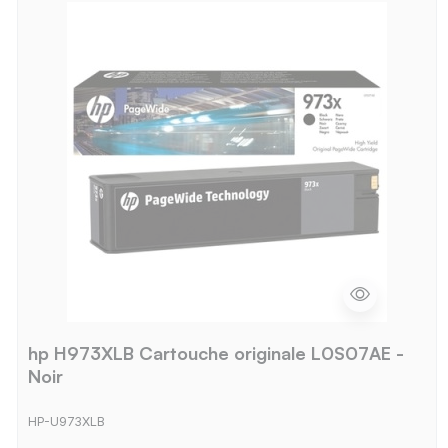
hp H973XLB Cartouche originale L0S07AE -
Noir
HP-U973XLB