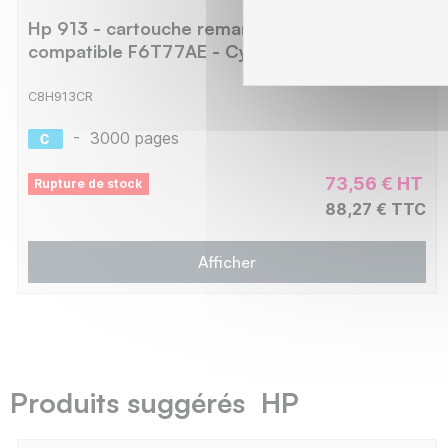
Hp 913 - cartouche reman jet d'encre AF
compatible F6T77AE - Cyan
C8H913CR
-
3000 pages
73,56 € HT
Rupture de stock
88,27 € TTC
Afficher
Produits suggérés HP