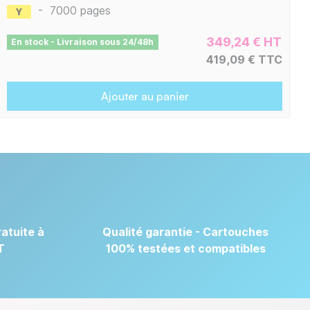
-
7000 pages
349,24 € HT
En stock - Livraison sous 24/48h
419,09 € TTC
Ajouter au panier
atuite à
Qualité garantie - Cartouches
T
100% testées et compatibles