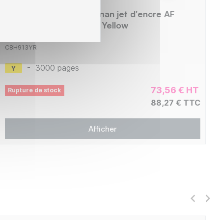
Hp 913 - cartouche reman jet d'encre AF
compatible F6T79AE - Yellow
C8H913YR
-
3000 pages
73,56 € HT
Rupture de stock
88,27 € TTC
Afficher