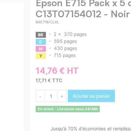
Epson E715 Pack x 5 
C13T07154012 - Noir
B8E71B/CLXL
-
2 x
370 pages
-
595 pages
-
430 pages
-
715 pages
14,76 € HT
17,71 € TTC
Ajouter au panier
-
+
En stock - Livraison sous 24/48h
Jusqu'à 70% d'économies et remplis