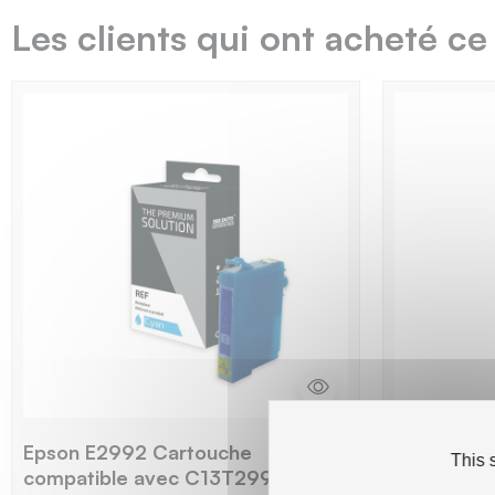
Les clients qui ont acheté ce
Epson E2992 Cartouche
Epson E29
This 
compatible avec C13T29924012 -
compatibl