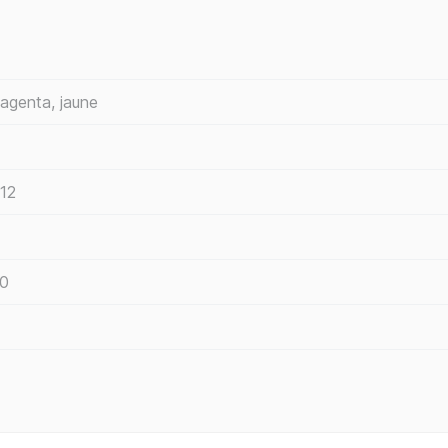
magenta, jaune
12
0