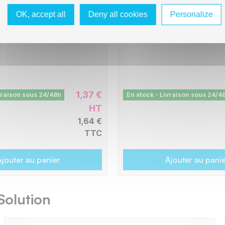
- Jaune
OK, accept all
Deny all cookies
Personalize
C8E2994
 pages
-
700 pages
1,37 €
vraison sous 24/48h
En stock - Livraison sous 24/4
HT
1,64 €
TTC
jouter au panier
Ajouter au pani
Solution