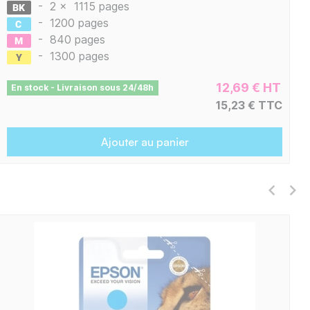
-
2 x
1115 pages
-
1200 pages
-
840 pages
-
1300 pages
12,69 € HT
En stock - Livraison sous 24/48h
15,23 € TTC
Ajouter au panier