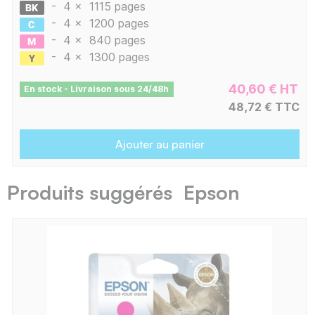
-
4 x
1115 pages
-
4 x
1200 pages
-
4 x
840 pages
-
4 x
1300 pages
40,60 € HT
En stock - Livraison sous 24/48h
48,72 € TTC
Ajouter au panier
Produits suggérés Epson