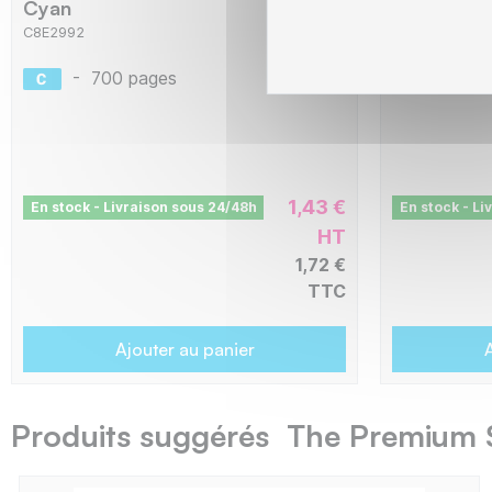
Cyan
Magenta
C8E2992
C8E2993
-
700 pages
-
700
1,43 €
En stock - Livraison sous 24/48h
En stock - Li
HT
1,72 €
TTC
Ajouter au panier
A
Produits suggérés The Premium 