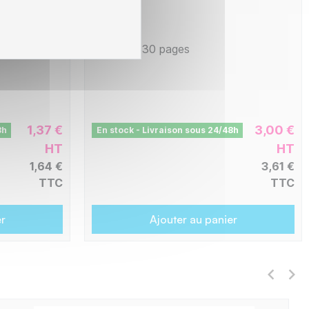
C8E713
-
430 pages
1,37 €
3,00 €
8h
En stock - Livraison sous 24/48h
HT
HT
1,64 €
3,61 €
TTC
TTC
er
Ajouter au panier