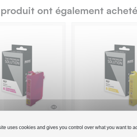
 produit ont également acheté.
93 Cartouche
Epson E2994 Cartouch
site uses cookies and gives you control over what you want to ac
e avec C13T29934012 -
compatible avec C13T