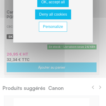
OK, accept all
Canon C510 Cartouche compatible avec
Deny all cookies
PG510, 2970B001 - Noir
Personalize
C8C510
-
420 pages
En stock - Livraison sous 24/48h
26,95 € HT
32,34 € TTC
Ajouter au panier
Produits suggérés Canon