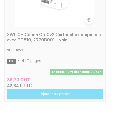
SWITCH Canon C510v2 Cartouche compatible
avec PG510, 2970B001 - Noir
SUC510V2
-
420 pages
En stock - Livraison sous 24/48h
35,70 € HT
42,84 € TTC
Ajouter au panier