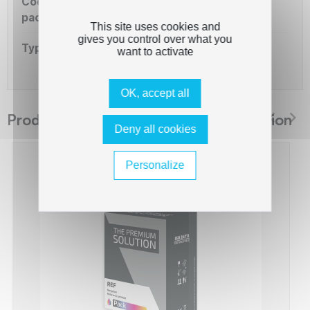
Code OEM
546XL
packaging
This site uses cookies and
gives you control over what you
Type de capacité
XL
want to activate
OK, accept all
Produits suggérés The Premium Solution
Deny all cookies
Personalize