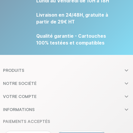
Lundi au Vendredi de 10H à 18H
Livraison en 24/48H, gratuite à
partir de 29€ HT
Qualité garantie - Cartouches
100% testées et compatibles

PRODUITS

NOTRE SOCIÉTÉ

VOTRE COMPTE

INFORMATIONS
PAIEMENTS ACCEPTÉS