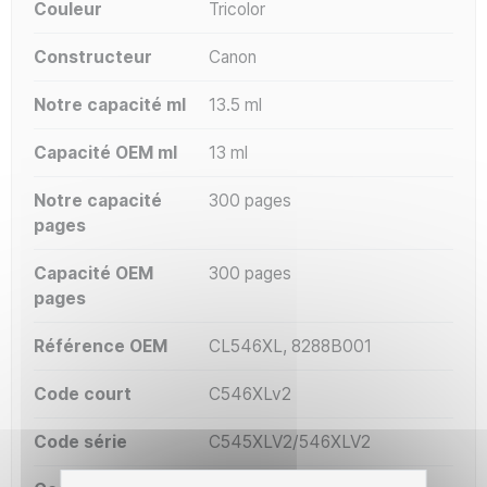
Couleur
Tricolor
Constructeur
Canon
Notre capacité ml
13.5 ml
Capacité OEM ml
13 ml
Notre capacité
300 pages
pages
Capacité OEM
300 pages
pages
Référence OEM
CL546XL, 8288B001
Code court
C546XLv2
Code série
C545XLV2/546XLV2