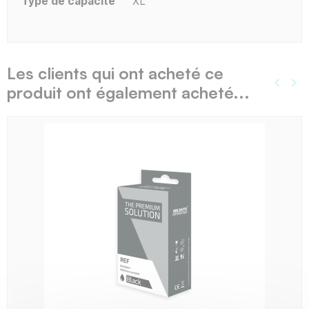
Type de capacité
XL
Les clients qui ont acheté ce
keyboard_arrow_left
keyboard_arrow_right
produit ont également acheté...
Précé
Sui