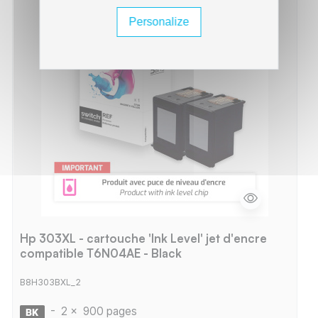
Personalize
Hp 303XL - cartouche 'Ink Level' jet d'encre
compatible T6N04AE - Black
B8H303BXL_2
-
2 x
900 pages