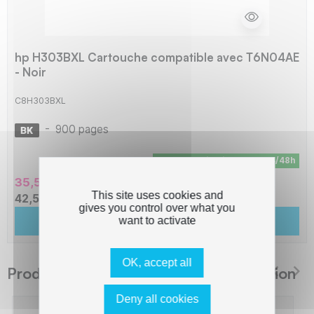
hp H303BXL Cartouche compatible avec T6N04AE
- Noir
C8H303BXL
-
900 pages
En stock - Livraison sous 24/48h
35,50 € HT
This site uses cookies and
42,59 € TTC
gives you control over what you
Ajouter au panier
want to activate
OK, accept all
Produits suggérés The Premium Solution
Deny all cookies