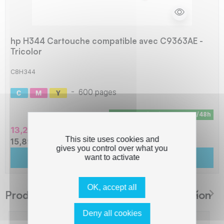
hp H344 Cartouche compatible avec C9363AE -
Tricolor
C8H344
-
600 pages
En stock - Livraison sous 24/48h
13,24 € HT
This site uses cookies and
15,89 € TTC
gives you control over what you
Ajouter au panier
want to activate
OK, accept all
Produits suggérés The Premium Solution
Deny all cookies