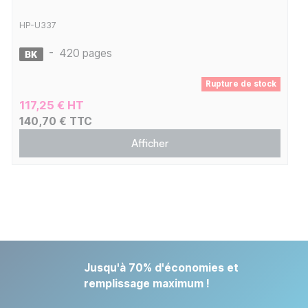
HP-U337
-
420 pages
Rupture de stock
117,25 € HT
140,70 € TTC
Afficher
Jusqu'à 70% d'économies et
remplissage maximum !