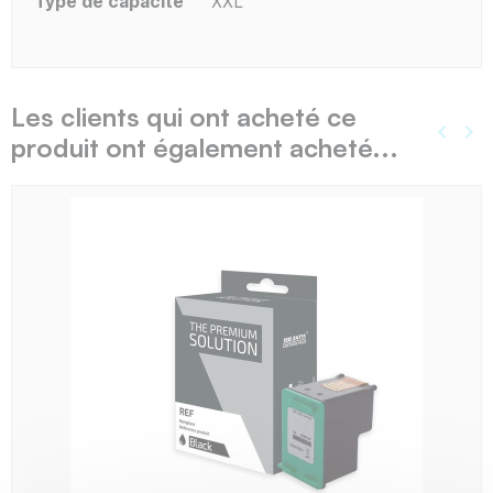
Type de capacité
XXL
Les clients qui ont acheté ce
keyboard_arrow_left
keyboard_arrow_right
produit ont également acheté...
Précé
Sui