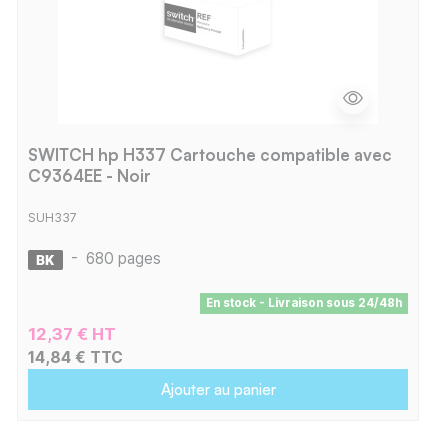
SWITCH hp H337 Cartouche compatible avec
C9364EE - Noir
SUH337
-
680 pages
En stock - Livraison sous 24/48h
12,37 € HT
14,84 € TTC
Ajouter au panier