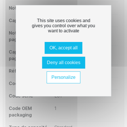
Notre capacité ml
10 ml
Capacité OEM ml
10 ml
This site uses cookies and
gives you control over what you
want to activate
Notre capacité
125 pages
pages
OK, accept all
Capacité OEM
125 pages
pages
Deny all cookies
Référence OEM
18CX781
Personalize
Code court
L01
Code série
L01
Code OEM
1
packaging