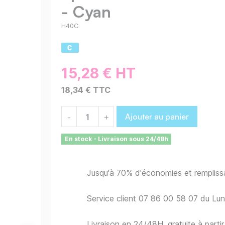
- Cyan
H40C
15,28 € HT
18,34 € TTC
Ajouter au panier
-
+
En stock - Livraison sous 24/48h
Jusqu'à 70% d'économies et remplis
Service client 07 86 00 58 07 du Lu
Livraison en 24/48H, gratuite à part