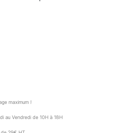
sage maximum !
ndi au Vendredi de 10H à 18H
ir de 29€ HT