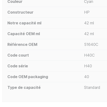
Couleur
Cyan
Constructeur
HP
Notre capacité ml
42 ml
Capacité OEM ml
42 ml
Référence OEM
51640C
Code court
H40C
Code série
H40
Code OEM packaging
40
Type de capacité
Standard