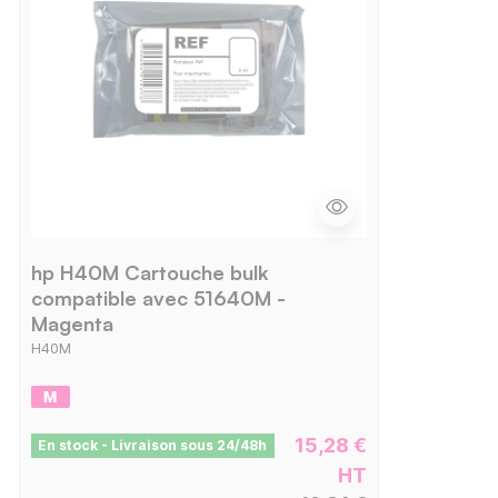
hp H40M Cartouche bulk
compatible avec 51640M -
Magenta
H40M
15,28 €
En stock - Livraison sous 24/48h
HT