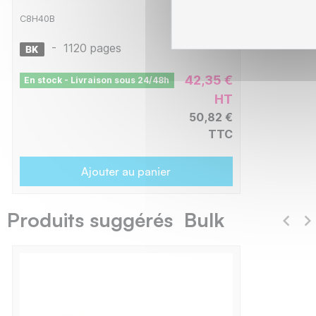
C8H40B
-
1120 pages
42,35 €
En stock - Livraison sous 24/48h
HT
50,82 €
TTC
Ajouter au panier
Produits suggérés Bulk