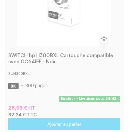
SWITCH hp H300BXL Cartouche compatible
avec CC641EE - Noir
SUH300BXL
-
800 pages
En stock - Livraison sous 24/48h
26,95 € HT
32,34 € TTC
Ajouter au panier