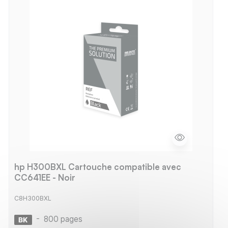
hp H300BXL Cartouche compatible avec
CC641EE - Noir
C8H300BXL
-
800 pages