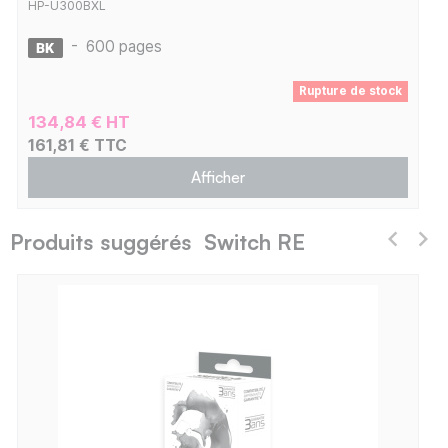
HP-U300BXL
-
600 pages
Rupture de stock
134,84 € HT
161,81 € TTC
Afficher
Produits suggérés Switch RE