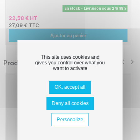
En stock - Livraison sous 24/48h
22,58 € HT
27,09 € TTC
Ajouter au panier
This site uses cookies and
Produits suggérés Switch
gives you control over what you
want to activate
OK, accept all
Deny all cookies
Personalize