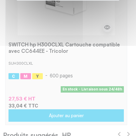
SWITCH hp H300CLXL Cartouche compatible
avec CC644EE - Tricolor
SUH300CLXL
-
600 pages
En stock - Livraison sous 24/48h
27,53 € HT
33,04 € TTC
Ajouter au panier
Produits suggérés HP