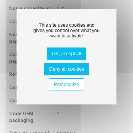
Notre capacité ml
6 ml
Capacité OEM ml
6 ml
This site uses cookies and
gives you control over what you
Notre capacité
140 pages
want to activate
pages
OK, accept all
Capacité OEM
140 pages
pages
Deny all cookies
Référence OEM
T0530
Personalize
Code court
DS1CL
Code série
DS1
Code OEM
1
packaging