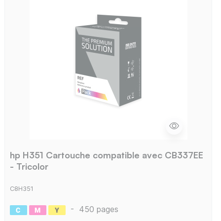
hp H351 Cartouche compatible avec CB337EE
- Tricolor
C8H351
-
450 pages