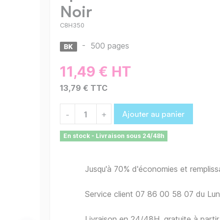
Noir
C8H350
-
500 pages
11,49 € HT
13,79 € TTC
Ajouter au panier
-
+
En stock - Livraison sous 24/48h
Jusqu'à 70% d'économies et remplis
Service client 07 86 00 58 07 du Lu
Livraison en 24/48H, gratuite à part