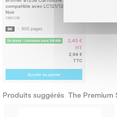
compatible avec LC121/123B -
Noir
C8B123B
-
800 pages
2,45 €
En stock - Livraison sous 24/48h
HT
2,94 €
TTC
Ajouter au panier
Produits suggérés The Premium 