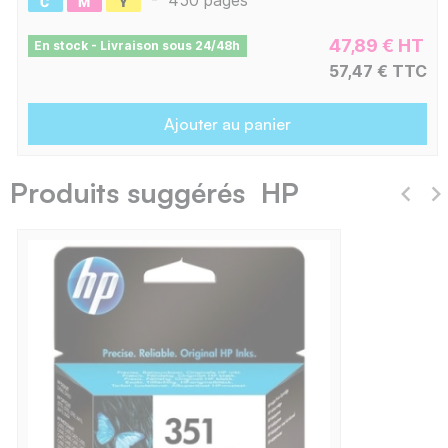
-
450 pages
47,89 € HT
En stock - Livraison sous 24/48h
57,47 € TTC
Ajouter au panier
Produits suggérés HP