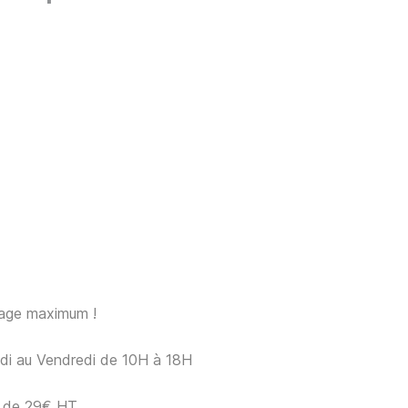
sage maximum !
ndi au Vendredi de 10H à 18H
ir de 29€ HT