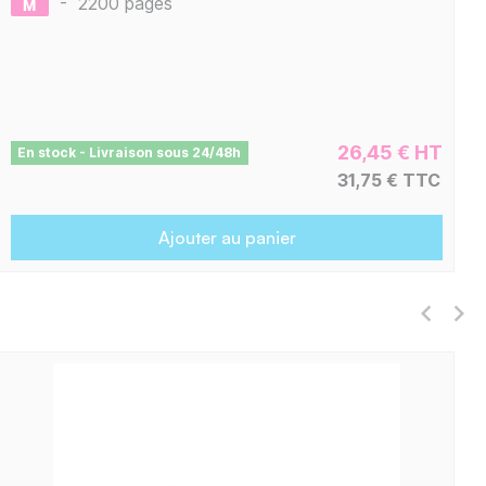
-
2200 pages
26,45 € HT
En stock - Livraison sous 24/48h
31,75 € TTC
Ajouter au panier