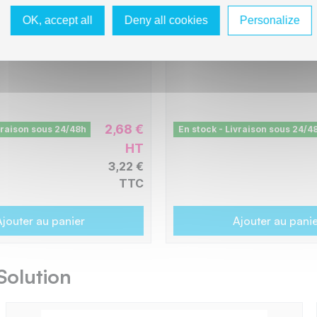
Magenta
L1-BTTN245M-PRO
OK, accept all
Deny all cookies
Personalize
 pages
-
2200 pages
2,68 €
vraison sous 24/48h
En stock - Livraison sous 24/4
HT
3,22 €
TTC
jouter au panier
Ajouter au pani
Solution