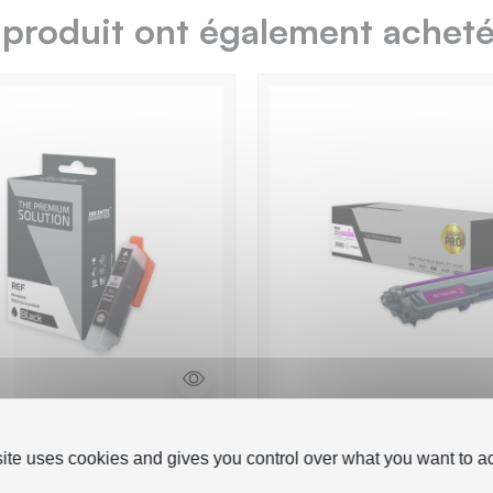
 produit ont également acheté.
31 Cartouche
TPS BTTN245M - Tone
site uses cookies and gives you control over what you want to ac
e avec C13T26314012 -
PRO' compatible avec 