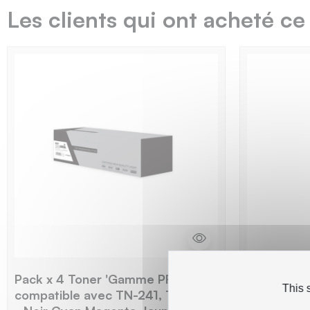
Les clients qui ont acheté ce
Pack x 4 Toner 'Gamme PRO'
Epson E26
This 
compatible avec TN-241, TN-245
compatibl