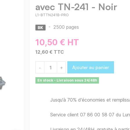
avec TN-241 - Noir
L1-BTTN241B-PRO
-
2500 pages
10,50 € HT
12,60 € TTC
Ajouter au panier
-
+
En stock - Livraison sous 24/48h
Jusqu'à 70% d'économies et remplis
Service client 07 86 00 58 07 du Lu
Livraison en 24/48H, gratuite à part