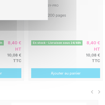
Jaune
L1-BTTN245Y-PRO
-
2200 pages
8,40 €
8,40 €
8h
En stock - Livraison sous 24/48h
HT
HT
10,08 €
10,08 €
TTC
TTC
er
Ajouter au panier