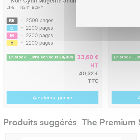
- Noir Cyan Magenta Jaune
Photo Noir
L1-BTTN241_BCMY
C8E2631
-
2500 pages
-
400
-
2200 pages
-
2200 pages
-
2200 pages
33,60 €
En stock - Livraison sous 24/48h
En stock - Li
HT
40,32 €
TTC
Ajouter au panier
A
Produits suggérés The Premium 