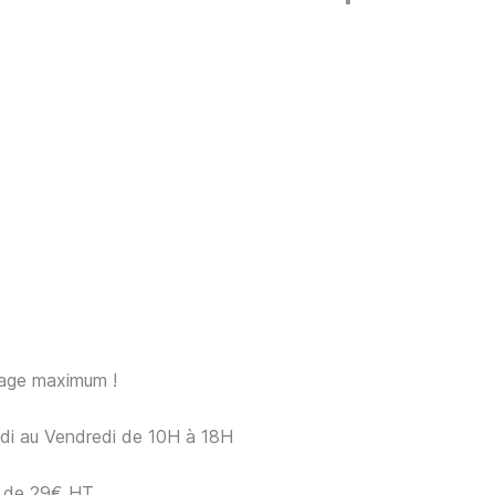
sage maximum !
ndi au Vendredi de 10H à 18H
ir de 29€ HT