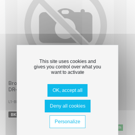
This site uses cookies and
gives you control over what you
want to activate
Brother DR-320 - Tambour compatible avec
DR-320 - Black Cyan Magenta Yellow
OK, accept all
L1-BDDR320_
Deny all cookies
-
25000 pages
Personalize
En stock - Livraison sous 24/48h