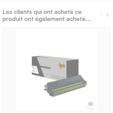
Les clients qui ont acheté ce
keyboard_arrow_left
keyboard_arrow_right
produit ont également acheté...
Précé
Sui