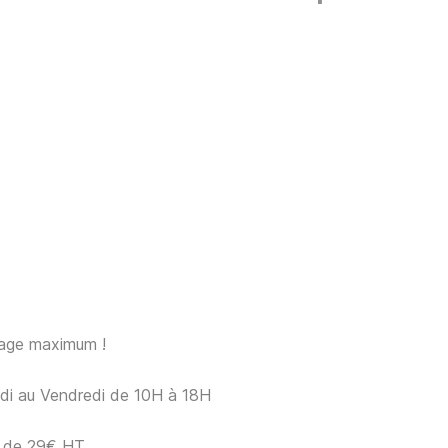
sage maximum !
ndi au Vendredi de 10H à 18H
ir de 29€ HT