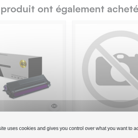
 produit ont également acheté.
326M - Toner 'Gamme
Brother TN-326 - Pack 
site uses cookies and gives you control over what you want to ac
atible avec TN-326 -
'Gamme PRO' équivalen