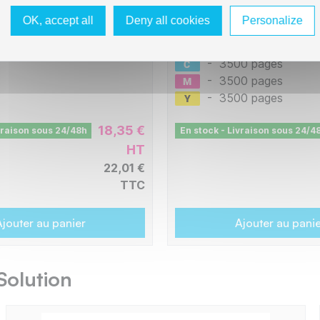
326 - Black Cyan Magen
-PRO
L1-BTTN326-PRO_BCMY
OK, accept all
Deny all cookies
Personalize
0 pages
-
4000 pages
-
3500 pages
-
3500 pages
-
3500 pages
18,35 €
vraison sous 24/48h
En stock - Livraison sous 24/4
HT
22,01 €
TTC
jouter au panier
Ajouter au pani
Solution