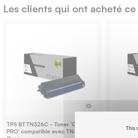
Les clients qui ont acheté ce
TPS BTTN326C - Toner 'Gamme
TPS BTTN
This 
PRO' compatible avec TN-326 -
PRO' comp