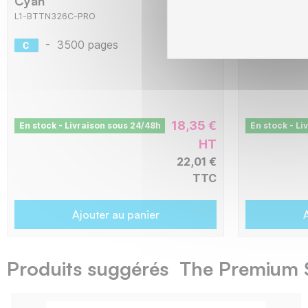
Cyan
Magenta
L1-BTTN326C-PRO
L1-BTTN326M
-
3500 pages
-
350
18,35 €
En stock - Livraison sous 24/48h
En stock - Li
HT
22,01 €
TTC
Ajouter au panier
A
Produits suggérés The Premium 