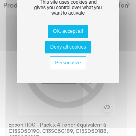
This site uses cookies and
Produits suggérés The Premium Solution
gives you control over what you
want to activate
OK, accept all
Deny all cookies
Personalize
Epson 1100 - Pack x 4 Toner équivalent à
C13S050190, C13S050189, C13S050188,