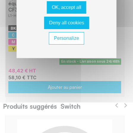
équivalent à CF350A, CF351A, CF352A,
OK, accept all
CF353A 130A - BCMY
L1-HT130-PRO_BCMY
Deny all cookies
-
1300 pages
-
1000 pages
Personalize
-
1000 pages
-
1000 pages
En stock - Livraison sous 24/48h
48,42 € HT
58,10 € TTC
Ajouter au panier
Produits suggérés Switch