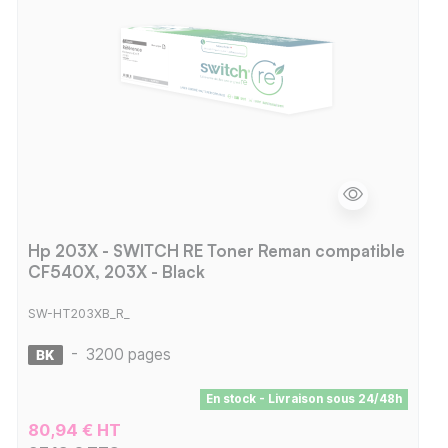
Hp 203X - SWITCH RE Toner Reman compatible
CF540X, 203X - Black
SW-HT203XB_R_
-
3200 pages
En stock - Livraison sous 24/48h
80,94 € HT