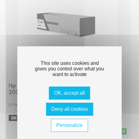
This site uses cookies and
gives you control over what you
want to activate
Hp 203A - Toner compatible avec CF540A,
203A - Black
OK, accept all
L1-HT203B_
Deny all cookies
-
1400 pages
Personalize
En stock - Livraison sous 24/48h