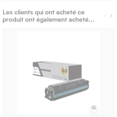
Les clients qui ont acheté ce
keyboard_arrow_left
keyboard_arrow_right
produit ont également acheté...
Précé
Sui