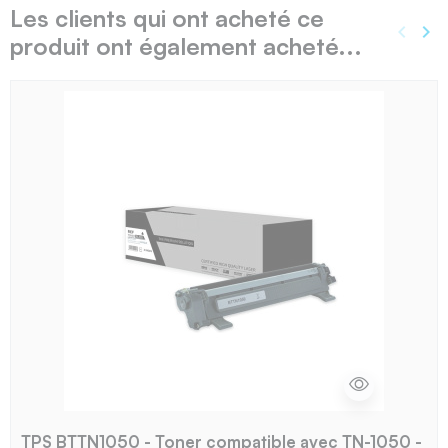
Les clients qui ont acheté ce
keyboard_arrow_left
keyboard_arrow_right
produit ont également acheté...
Précé
Sui
TPS BTTN1050 - Toner compatible avec TN-1050 -