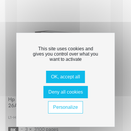
This site uses cookies and
gives you control over what you
want to activate
OK, accept all
Deny all cookies
Hp 26A - Pack x 3 Toner équivalent à CF226A,
26A - Black
Personalize
L1-HT26AR_0003
-
3 x
3100 pages