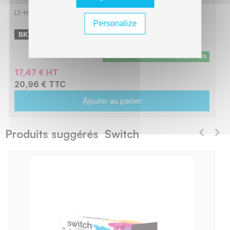
L1-HT294A_
Personalize
-
1200 pages
En stock - Livraison sous 24/48h
17,47 € HT
20,96 € TTC
Ajouter au panier
Produits suggérés Switch