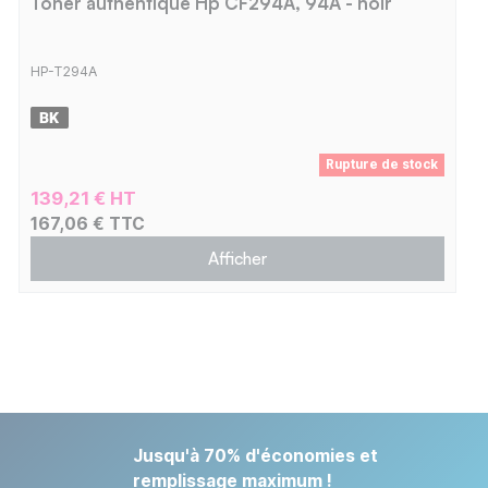
Toner authentique Hp CF294A, 94A - noir
HP-T294A
Rupture de stock
139,21 € HT
167,06 € TTC
Afficher
Jusqu'à 70% d'économies et
remplissage maximum !