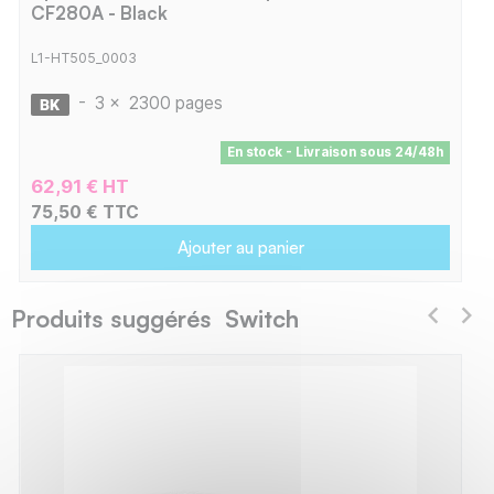
CF280A - Black
L1-HT505_0003
-
3 x
2300 pages
En stock - Livraison sous 24/48h
62,91 € HT
75,50 € TTC
Ajouter au panier
Produits suggérés Switch