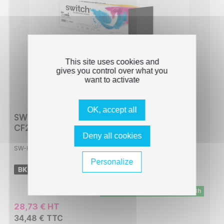
This site uses cookies and
gives you control over what you
want to activate
OK, accept all
SWITCH Toner compatible avec CE505A,
CF280A - Noir
Deny all cookies
SW-HT505_
Personalize
-
2300 pages
En stock - Livraison sous 24/48h
28,73 € HT
34,48 € TTC